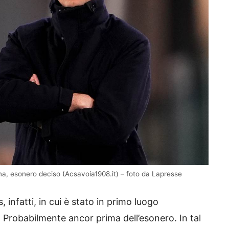
ena, esonero deciso (Acsavoia1908.it) – foto da Lapresse
 infatti, in cui è stato in primo luogo
. Probabilmente ancor prima dell’esonero. In tal