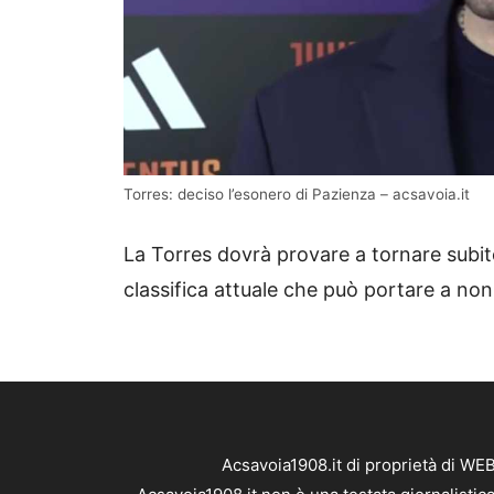
Torres: deciso l’esonero di Pazienza – acsavoia.it
La Torres dovrà provare a tornare subit
classifica attuale che può portare a non
Acsavoia1908.it di proprietà di WE