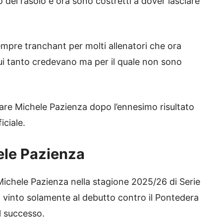
o del rasoio e ora sono costretti a dover lasciare
 sempre tranchant per molti allenatori che ora
 cui tanto credevano ma per il quale non sono
rare Michele Pazienza dopo l’ennesimo risultato
iciale.
ele Pazienza
i Michele Pazienza nella stagione 2025/26 di Serie
 vinto solamente al debutto contro il Pontedera
al successo.