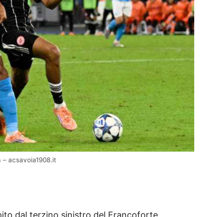
 – acsavoia1908.it
to dal terzino sinistro del Francoforte,